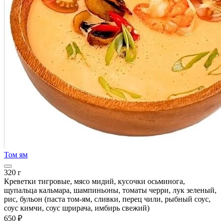
Том ям
320 г
Креветки тигровые, мясо мидий, кусочки осьминога,
щупальца кальмара, шампиньоны, томаты черри, лук зеленый,
рис, бульон (паста том-ям, сливки, перец чили, рыбный соус,
соус кимчи, соус шрирача, имбирь свежий)
650 ₽