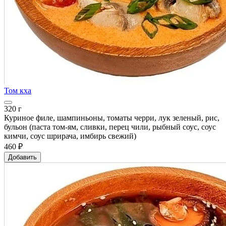
Том кха
320 г
Куриное филе, шампиньоны, томаты черри, лук зеленый, рис,
бульон (паста том-ям, сливки, перец чили, рыбный соус, соус
кимчи, соус шрирача, имбирь свежий)
460 ₽
Добавить