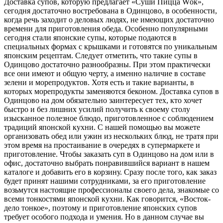
Доставка супов, которую предлагает «Суши Пицца Wок»,
сегодня достаточно востребована в Одинцово, в особенности,
когда речь заходит о деловых людях, не имеющих достаточно
времени для приготовления обеда. Особенно популярными
сегодня стали японские супы, которые подаются в
специальных формах с крышками и готовятся по уникальным
японским рецептам. Следует отметить, что такие супы в
Одинцово достаточно разнообразны. При этом практически
все они имеют и общую черту, а именно наличие в составе
зелени и морепродуктов. Хотя есть и такие варианты, в
которых морепродукты заменяются беконом. Доставка супов в
Одинцово на дом обязательно заинтересует тех, кто хочет
быстро и без лишних усилий получить к своему столу
изысканное полезное блюдо, приготовленное с соблюдением
традиций японской кухни. С нашей помощью вы можете
организовать обед или ужин из нескольких блюд, не тратя при
этом время на простаивание в очередях в супермаркете и
приготовление. Чтобы заказать суп в Одинцово на дом или в
офис, достаточно выбрать понравившийся вариант в нашем
каталоге и добавить его в корзину. Сразу после того, как заказ
будет принят нашими сотрудниками, за его приготовление
возьмутся настоящие профессионалы своего дела, знакомые со
всеми тонкостями японской кухни. Как говорится, «Восток-
дело тонкое», поэтому и приготовление японских супов
требует особого подхода и умения. Но в данном случае вы