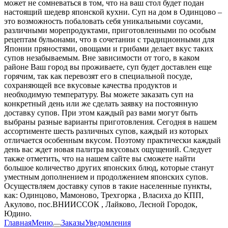
может не сомневаться в том, что на ваш стол будет подан
настоящий шедевр японской кухни. Суп на дом в Одинцово –
это возможность побаловать себя уникальными соусами,
различными морепродуктами, приготовленными по особым
рецептам бульонами, что в сочетании с традиционными для
Японии пряностями, овощами и грибами делает вкус таких
супов незабываемым. Вне зависимости от того, в каком
районе Ваш город вы проживаете, суп будет доставлен еще
горячим, так как перевозят его в специальной посуде,
сохраняющей все вкусовые качества продуктов и
необходимую температуру. Вы можете заказать суп на
конкретный день или же сделать заявку на постоянную
доставку супов. При этом каждый раз вами могут быть
выбраны разные варианты приготовления. Сегодня в нашем
ассортименте шесть различных супов, каждый из которых
отличается особенным вкусом. Поэтому практически каждый
день вас ждет новая палитра вкусовых ощущений. Следует
также отметить, что на нашем сайте вы сможете найти
большое количество других японских блюд, которые станут
уместным дополнением и продолжением японских супов.
Осуществляем доставку супов в такие населенные пункты,
как: Одинцово, Мамоново, Трехгoрка , Влaсиха до КПП,
Акулoво, пос.ВНИИССОК , Лайково, Лесной Городок,
Юдинo.
Главная
Меню
Заказы
Уведомления