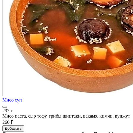
Мисо суп
297 г
Мисо паста, сыр тофу, грибы шиитаки, вакамэ, кимчи, кунжут
260 ₽
Добавить